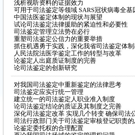
浅析视听资料的证据效力
可用于司法鉴定等领域 SARS冠状病毒全基
中国法医鉴定体制的现状与展望
芯片问世
试论司法鉴定法律援助的紧迫性和必要性
司法鉴定管理立法势在必行
重塑司法鉴定公信力的重要举措
抓住机遇勇于实践，深化我省司法鉴定体制
人民法院法医学鉴定工作的转型与改革
革
论鉴定人出庭质证制度的完善
论司法鉴定的创新研究
对我国司法鉴定中重新鉴定的法律思考
司法鉴定应实行统一管理
建立统一的司法鉴定人职业准入制度
论司法鉴定结论的质证及其制度之完善
深化司法鉴定改革 实现几个转变 确保司法
司法行政部门关于司法鉴定审核登记职责的
论鉴定委托权的合理配置
考